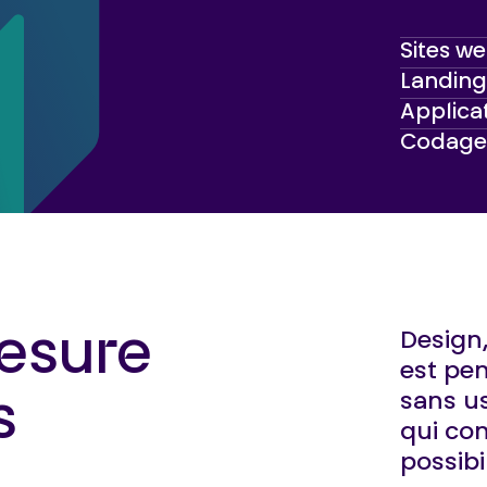
Sites w
Landing
Applica
Codage e
esure
Design, 
est pen
sans u
s
qui com
possibi