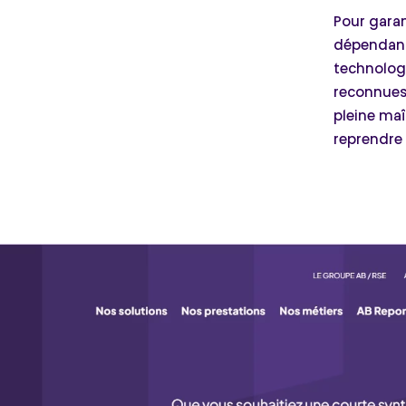
Pour garan
dépendance
technologi
reconnues 
pleine maî
reprendre 