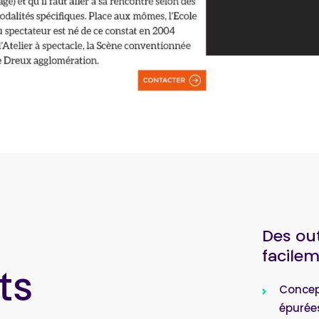
Des out
facilem
ts
Concept
épurées