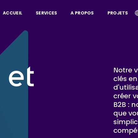
ACCUEIL
SERVICES
A PROPOS
PROJETS
 et
Notre v
clés en
d'utili
créer v
B2B : n
que vo
simplic
compét