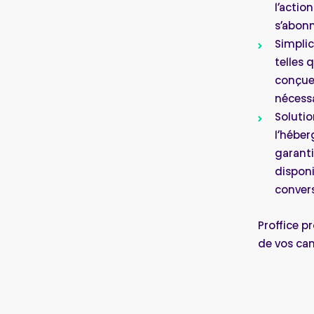
l’actio
s’abonn
Simplic
telles 
conçue
nécess
Solutio
l’héber
garant
disponi
convers
Proffice p
de vos ca